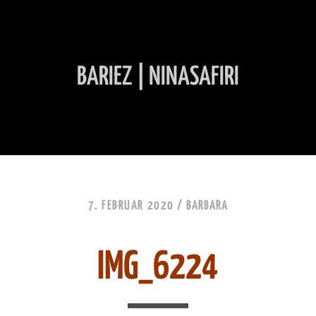
BARIEZ | NINASAFIRI
INHALT ÜBERSPRINGEN
7. FEBRUAR 2020 /
BARBARA
IMG_6224