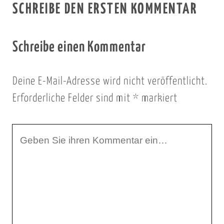
SCHREIBE DEN ERSTEN KOMMENTAR
Schreibe einen Kommentar
Deine E-Mail-Adresse wird nicht veröffentlicht.
Erforderliche Felder sind mit
*
markiert
I
h
r
K
o
m