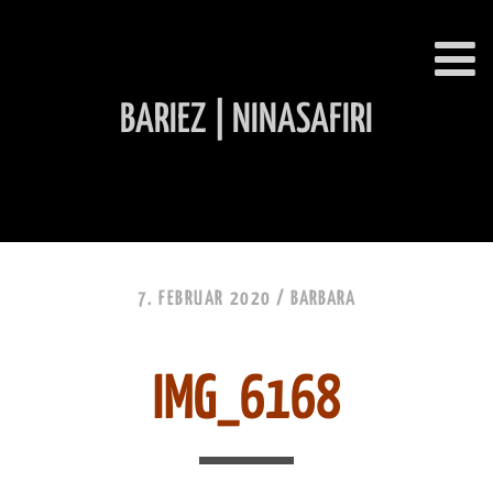
BARIEZ | NINASAFIRI
INHALT ÜBERSPRINGEN
7. FEBRUAR 2020 /
BARBARA
IMG_6168