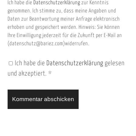
Ich habe die
Datenschutzerklärung
zur Kenntnis
s
a
genommen. Ich stimme zu, dass meine Angaben und
e
i
Daten zur Beantwortung meiner Anfrage elektronisch
i
l
erhoben und gespeichert werden. Hinweis: Sie können
t
Ihre Einwilligung jederzeit für die Zukunft per E-Mail an
(datenschutz@bariez.com)widerrufen.
e
n
Ich habe die
Datenschutzerklärung
gelesen
U
und akzeptiert.
*
R
L
A
l