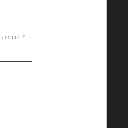
r sind mit
*