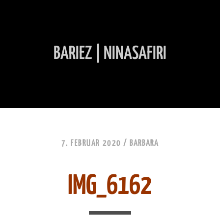
BARIEZ | NINASAFIRI
INHALT ÜBERSPRINGEN
7. FEBRUAR 2020 /
BARBARA
IMG_6162