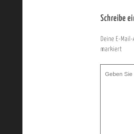
Schreibe e
Deine E-Mail-
markiert
I
h
r
K
o
m
m