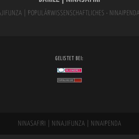
INAJIFUNZA | POPULÄRWISSENSCHAFTLICHES • NINAIPEND
GELISTET BEI:
NINASAFIRI | NINAJIFUNZA | NINAIPENDA