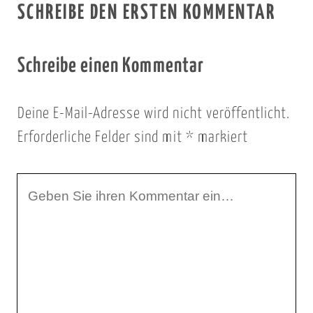
SCHREIBE DEN ERSTEN KOMMENTAR
Schreibe einen Kommentar
Deine E-Mail-Adresse wird nicht veröffentlicht.
Erforderliche Felder sind mit
*
markiert
I
h
r
K
o
m