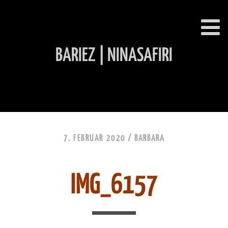
BARIEZ | NINASAFIRI
INHALT ÜBERSPRINGEN
7. FEBRUAR 2020 /
BARBARA
IMG_6157