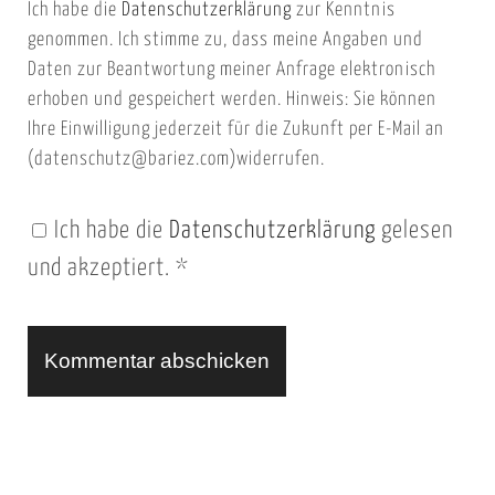
Ich habe die
Datenschutzerklärung
zur Kenntnis
s
a
genommen. Ich stimme zu, dass meine Angaben und
e
i
Daten zur Beantwortung meiner Anfrage elektronisch
i
l
erhoben und gespeichert werden. Hinweis: Sie können
t
Ihre Einwilligung jederzeit für die Zukunft per E-Mail an
(datenschutz@bariez.com)widerrufen.
e
n
Ich habe die
Datenschutzerklärung
gelesen
U
und akzeptiert.
*
R
L
A
l