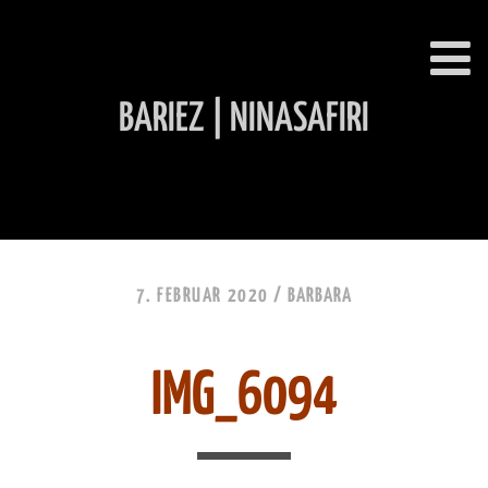
BARIEZ | NINASAFIRI
INHALT ÜBERSPRINGEN
7. FEBRUAR 2020 /
BARBARA
IMG_6094