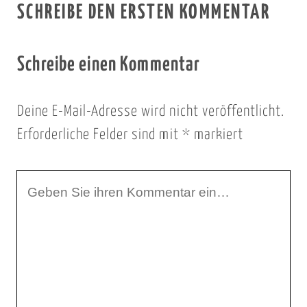
SCHREIBE DEN ERSTEN KOMMENTAR
Schreibe einen Kommentar
Deine E-Mail-Adresse wird nicht veröffentlicht.
Erforderliche Felder sind mit
*
markiert
I
h
r
K
o
m