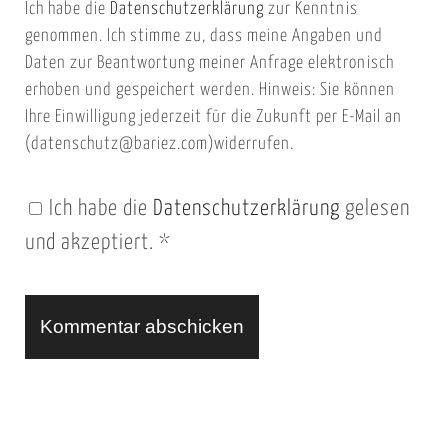
Ich habe die
Datenschutzerklärung
zur Kenntnis
s
a
genommen. Ich stimme zu, dass meine Angaben und
e
i
Daten zur Beantwortung meiner Anfrage elektronisch
i
l
erhoben und gespeichert werden. Hinweis: Sie können
t
Ihre Einwilligung jederzeit für die Zukunft per E-Mail an
(datenschutz@bariez.com)widerrufen.
e
n
Ich habe die
Datenschutzerklärung
gelesen
U
und akzeptiert.
*
R
L
A
l