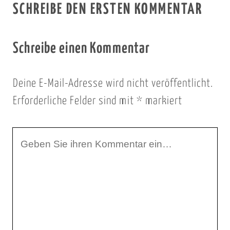
SCHREIBE DEN ERSTEN KOMMENTAR
Schreibe einen Kommentar
Deine E-Mail-Adresse wird nicht veröffentlicht.
Erforderliche Felder sind mit
*
markiert
I
h
r
K
o
m