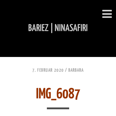
BARIEZ | NINASAFIRI
INHALT ÜBERSPRINGEN
7. FEBRUAR 2020 /
BARBARA
IMG_6087