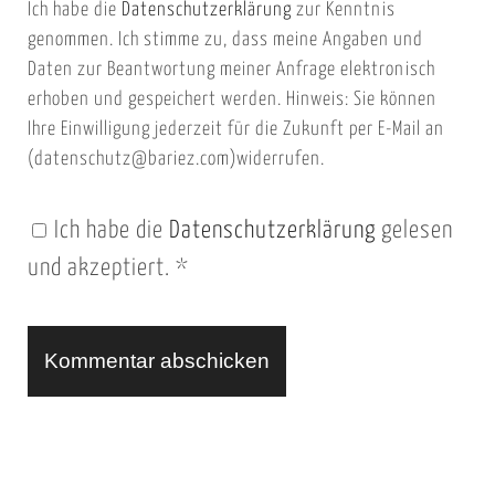
Ich habe die
Datenschutzerklärung
zur Kenntnis
s
a
genommen. Ich stimme zu, dass meine Angaben und
e
i
Daten zur Beantwortung meiner Anfrage elektronisch
i
l
erhoben und gespeichert werden. Hinweis: Sie können
t
Ihre Einwilligung jederzeit für die Zukunft per E-Mail an
(datenschutz@bariez.com)widerrufen.
e
n
Ich habe die
Datenschutzerklärung
gelesen
U
und akzeptiert.
*
R
L
A
l