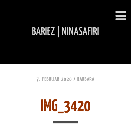
BARIEZ | NINASAFIRI
INHALT ÜBERSPRINGEN
7. FEBRUAR 2020 /
BARBARA
IMG_3420