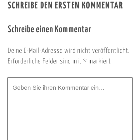
SCHREIBE DEN ERSTEN KOMMENTAR
Schreibe einen Kommentar
Deine E-Mail-Adresse wird nicht veröffentlicht.
Erforderliche Felder sind mit
*
markiert
I
h
r
K
o
m