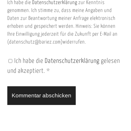
Ich habe die
Datenschutzerklärung
zur Kenntnis
s
a
genommen. Ich stimme zu, dass meine Angaben und
e
i
Daten zur Beantwortung meiner Anfrage elektronisch
i
l
erhoben und gespeichert werden. Hinweis: Sie können
t
Ihre Einwilligung jederzeit für die Zukunft per E-Mail an
(datenschutz@bariez.com)widerrufen.
e
n
Ich habe die
Datenschutzerklärung
gelesen
U
und akzeptiert.
*
R
L
A
l