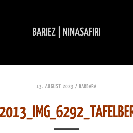
BARIEZ | NINASAFIRI
INHALT ÜBERSPRINGEN
13. AUGUST 2023 /
BARBARA
2013_IMG_6292_TAFELBE