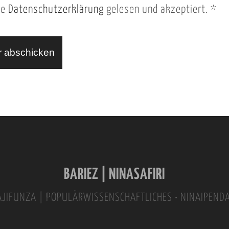
ie
Datenschutzerklärung
gelesen und akzeptiert.
*
BARIEZ | NINASAFIRI
INAJIFUNZA | POPULÄRWISSENSCHAFTLICHES • NINAIPEND