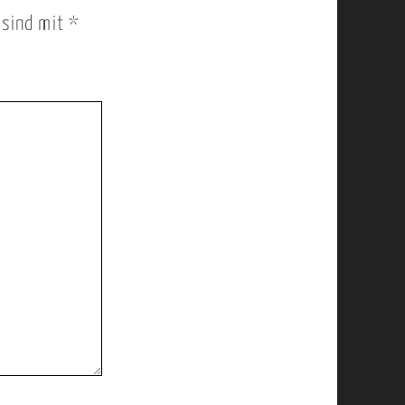
r sind mit
*