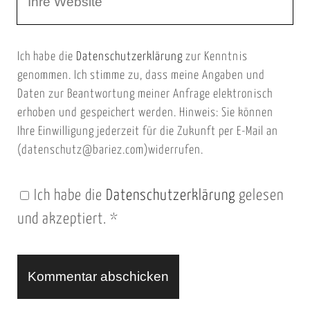
e
E
b
m
Ich habe die
Datenschutzerklärung
zur Kenntnis
s
a
genommen. Ich stimme zu, dass meine Angaben und
e
i
Daten zur Beantwortung meiner Anfrage elektronisch
i
l
erhoben und gespeichert werden. Hinweis: Sie können
t
Ihre Einwilligung jederzeit für die Zukunft per E-Mail an
(datenschutz@bariez.com)widerrufen.
e
n
Ich habe die
Datenschutzerklärung
gelesen
U
und akzeptiert.
*
R
L