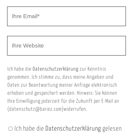
r
I
N
h
a
r
m
W
e
e
e
E
b
m
Ich habe die
Datenschutzerklärung
zur Kenntnis
s
a
genommen. Ich stimme zu, dass meine Angaben und
e
i
Daten zur Beantwortung meiner Anfrage elektronisch
i
l
erhoben und gespeichert werden. Hinweis: Sie können
t
Ihre Einwilligung jederzeit für die Zukunft per E-Mail an
(datenschutz@bariez.com)widerrufen.
e
n
Ich habe die
Datenschutzerklärung
gelesen
U