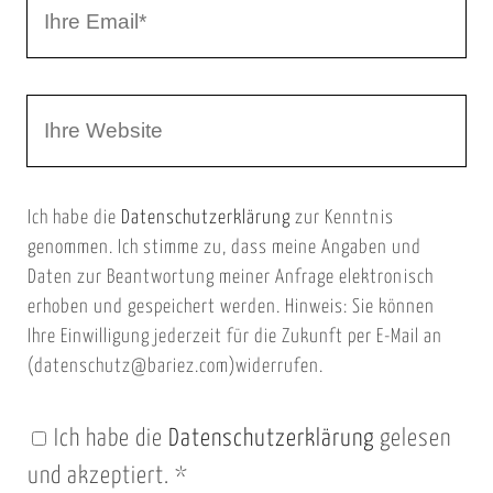
I
N
h
a
r
m
W
e
e
e
E
b
m
Ich habe die
Datenschutzerklärung
zur Kenntnis
s
a
genommen. Ich stimme zu, dass meine Angaben und
e
i
Daten zur Beantwortung meiner Anfrage elektronisch
i
l
erhoben und gespeichert werden. Hinweis: Sie können
t
Ihre Einwilligung jederzeit für die Zukunft per E-Mail an
(datenschutz@bariez.com)widerrufen.
e
n
Ich habe die
Datenschutzerklärung
gelesen
U
und akzeptiert.
*
R