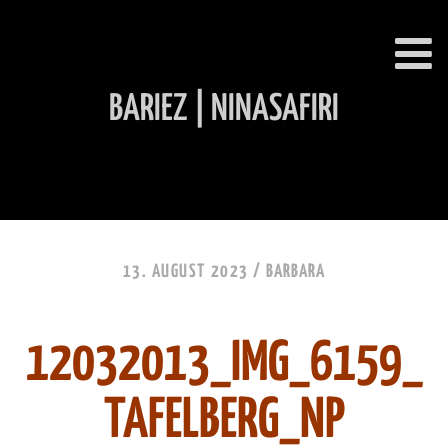
BARIEZ | NINASAFIRI
INHALT ÜBERSPRINGEN
13. AUGUST 2023 /
BARBARA
12032013_IMG_6159_
TAFELBERG_NP