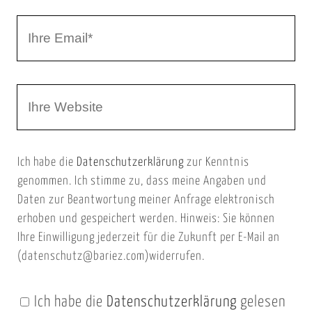
r
I
N
h
a
r
m
W
e
e
e
E
b
m
Ich habe die
Datenschutzerklärung
zur Kenntnis
s
a
genommen. Ich stimme zu, dass meine Angaben und
e
i
Daten zur Beantwortung meiner Anfrage elektronisch
i
l
erhoben und gespeichert werden. Hinweis: Sie können
t
Ihre Einwilligung jederzeit für die Zukunft per E-Mail an
(datenschutz@bariez.com)widerrufen.
e
n
Ich habe die
Datenschutzerklärung
gelesen
U