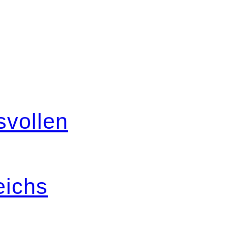
svollen
eichs