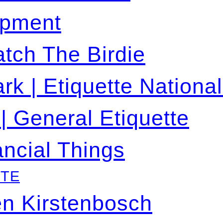
ipment
atch The Birdie
rk | Etiquette Nationa
| General Etiquette
ancial Things
ETE
en Kirstenbosch