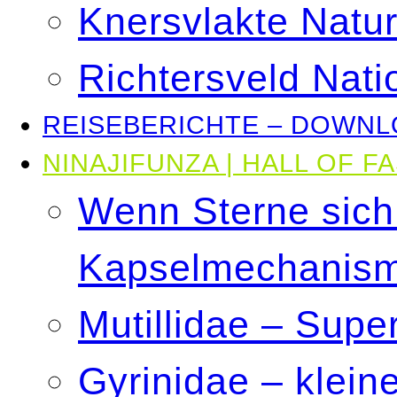
Knersvlakte Natu
Richtersveld Nati
REISEBERICHTE – DOWN
NINAJIFUNZA | HALL OF F
Wenn Sterne sich 
Kapselmechanism
Mutillidae – Sup
Gyrinidae – klein