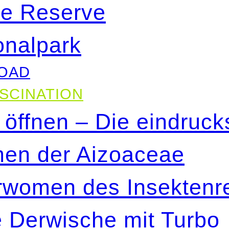
re Reserve
onalpark
LOAD
ASCINATION
öffnen – Die eindruck
en der Aizoaceae
erwomen des Insektenr
e Derwische mit Turbo