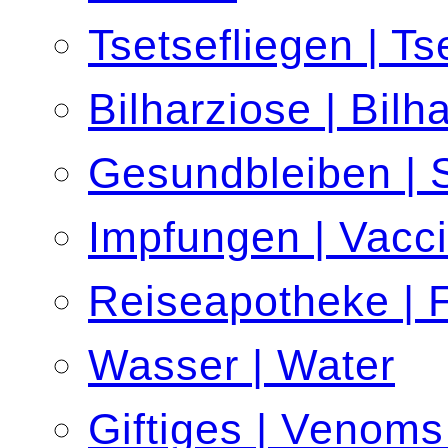
Tsetsefliegen | Ts
Bilharziose | Bilh
Gesundbleiben | 
Impfungen | Vacci
Reiseapotheke | Fi
Wasser | Water
Giftiges | Venom