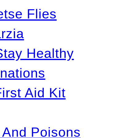
etse Flies
arzia
Stay Healthy
nations
rst Aid Kit
s And Poisons