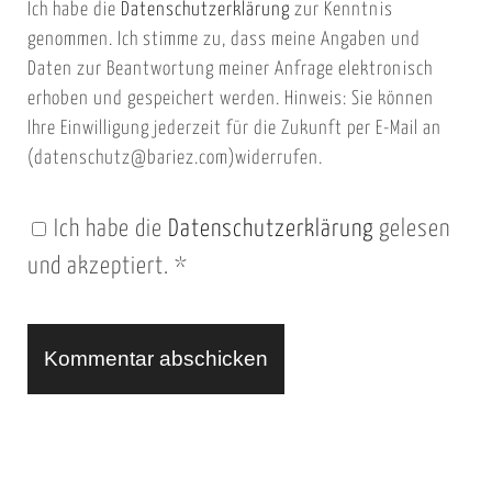
Ich habe die
Datenschutzerklärung
zur Kenntnis
s
a
genommen. Ich stimme zu, dass meine Angaben und
e
i
Daten zur Beantwortung meiner Anfrage elektronisch
i
l
erhoben und gespeichert werden. Hinweis: Sie können
t
Ihre Einwilligung jederzeit für die Zukunft per E-Mail an
(datenschutz@bariez.com)widerrufen.
e
n
Ich habe die
Datenschutzerklärung
gelesen
U
und akzeptiert.
*
R
L
A
l