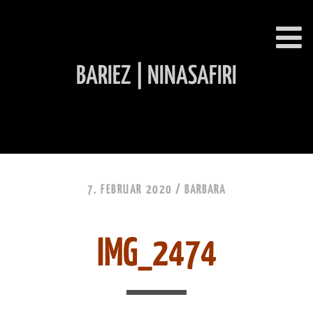
BARIEZ | NINASAFIRI
INHALT ÜBERSPRINGEN
7. FEBRUAR 2020 /
BARBARA
IMG_2474