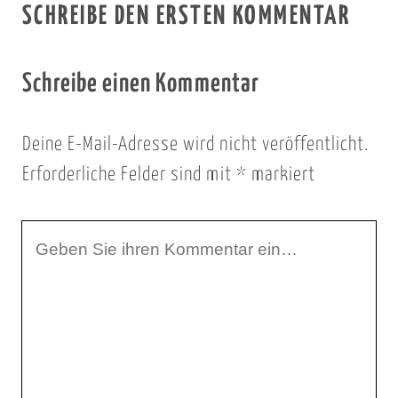
SCHREIBE DEN ERSTEN KOMMENTAR
Schreibe einen Kommentar
Deine E-Mail-Adresse wird nicht veröffentlicht.
Erforderliche Felder sind mit
*
markiert
I
h
r
K
o
m