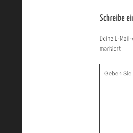
Schreibe e
Deine E-Mail-
markiert
I
h
r
K
o
m
m