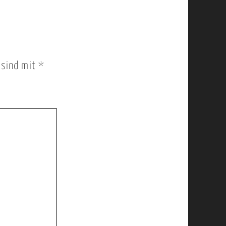
r sind mit
*