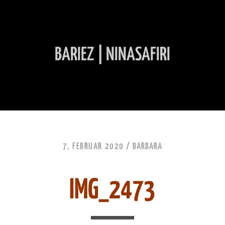
BARIEZ | NINASAFIRI
INHALT ÜBERSPRINGEN
7. FEBRUAR 2020 /
BARBARA
IMG_2473