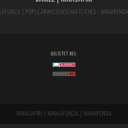
INAJIFUNZA | POPULÄRWISSENSCHAFTLICHES • NINAIPEND
GELISTET BEI:
NINASAFIRI | NINAJIFUNZA | NINAIPENDA