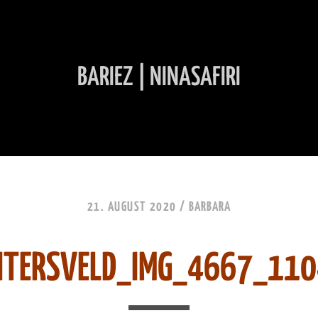
BARIEZ | NINASAFIRI
INHALT ÜBERSPRINGEN
21. AUGUST 2020 /
BARBARA
HTERSVELD_IMG_4667_11