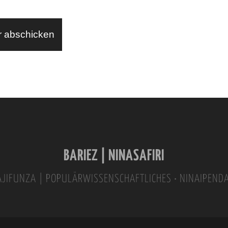
BARIEZ | NINASAFIRI
INAJIFUNZA | POPULÄRWISSENSCHAFTLICHES • NINAIPEND