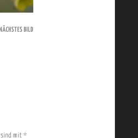
NÄCHSTES BILD
r sind mit
*