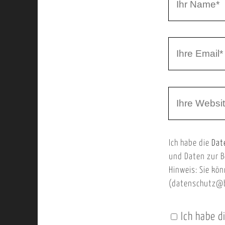
r
h
r
I
N
h
a
r
m
W
e
e
e
E
b
m
Ich habe die
Dat
s
a
und Daten zur B
e
i
Hinweis: Sie kön
i
l
(datenschutz@b
t
e
Ich habe d