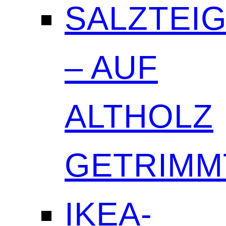
SALZTEI
– AUF
ALTHOLZ
GETRIMM
IKEA-