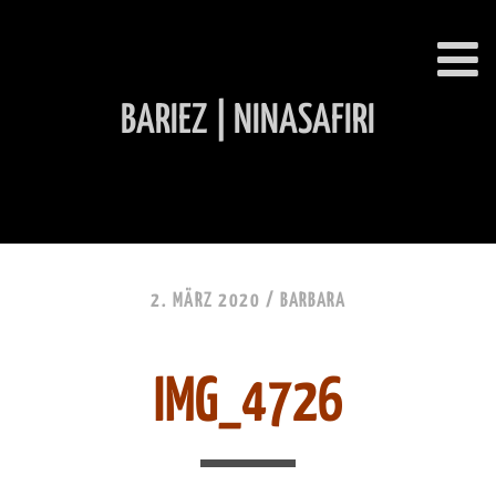
BARIEZ | NINASAFIRI
INHALT ÜBERSPRINGEN
2. MÄRZ 2020 /
BARBARA
IMG_4726