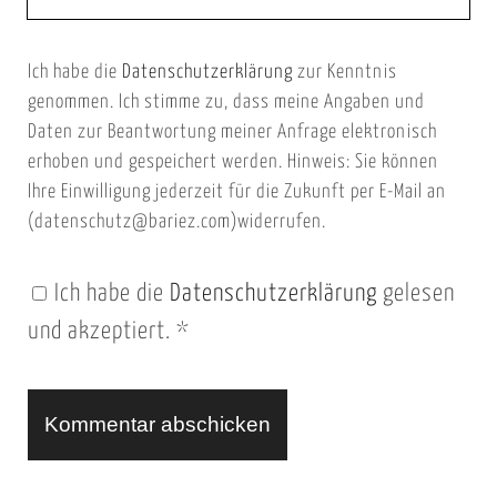
e
E
b
m
Ich habe die
Datenschutzerklärung
zur Kenntnis
s
a
genommen. Ich stimme zu, dass meine Angaben und
e
i
Daten zur Beantwortung meiner Anfrage elektronisch
i
l
erhoben und gespeichert werden. Hinweis: Sie können
t
Ihre Einwilligung jederzeit für die Zukunft per E-Mail an
(datenschutz@bariez.com)widerrufen.
e
n
Ich habe die
Datenschutzerklärung
gelesen
U
und akzeptiert.
*
R
L