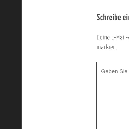
Schreibe e
Deine E-Mail-
markiert
I
h
r
K
o
m
m