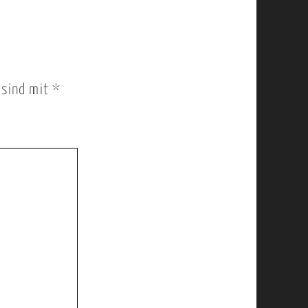
r sind mit
*