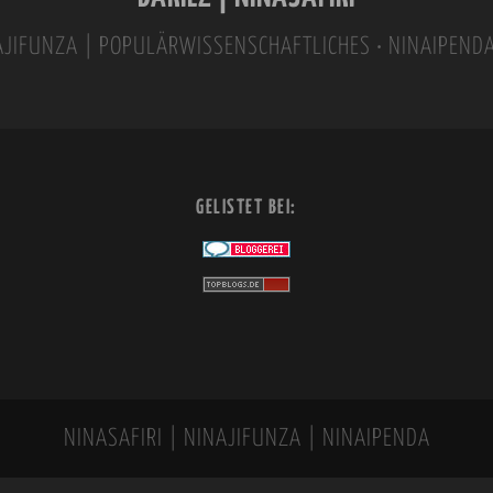
INAJIFUNZA | POPULÄRWISSENSCHAFTLICHES • NINAIPEND
GELISTET BEI:
NINASAFIRI | NINAJIFUNZA | NINAIPENDA