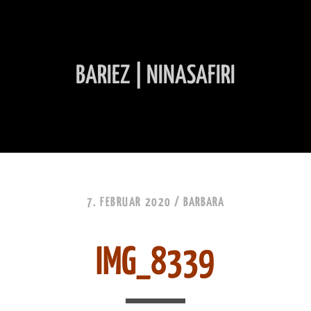
BARIEZ | NINASAFIRI
INHALT ÜBERSPRINGEN
7. FEBRUAR 2020 /
BARBARA
IMG_8339