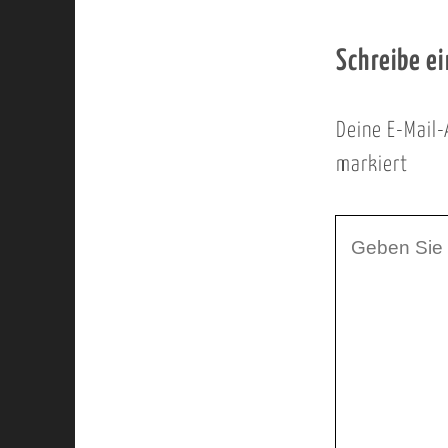
Schreibe e
Deine E-Mail-
markiert
I
h
r
K
o
m
m