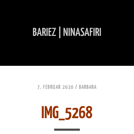
BARIEZ | NINASAFIRI
INHALT ÜBERSPRINGEN
7. FEBRUAR 2020 /
BARBARA
IMG_5268