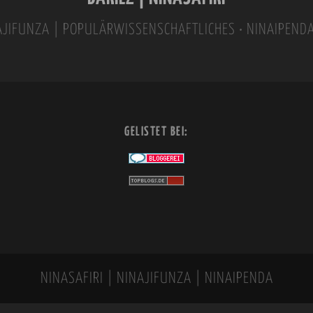
INAJIFUNZA | POPULÄRWISSENSCHAFTLICHES • NINAIPEND
GELISTET BEI:
NINASAFIRI | NINAJIFUNZA | NINAIPENDA