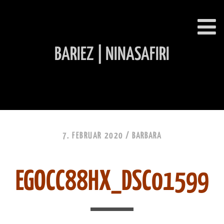
BARIEZ | NINASAFIRI
INHALT ÜBERSPRINGEN
7. FEBRUAR 2020 /
BARBARA
EGOCC88HX_DSC01599