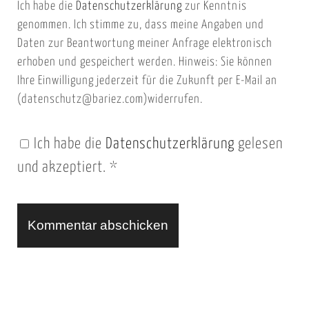
Ich habe die
Datenschutzerklärung
zur Kenntnis
s
a
genommen. Ich stimme zu, dass meine Angaben und
e
i
Daten zur Beantwortung meiner Anfrage elektronisch
i
l
erhoben und gespeichert werden. Hinweis: Sie können
t
Ihre Einwilligung jederzeit für die Zukunft per E-Mail an
(datenschutz@bariez.com)widerrufen.
e
n
Ich habe die
Datenschutzerklärung
gelesen
U
und akzeptiert.
*
R
L
A
l