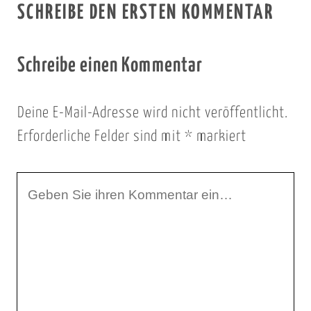
SCHREIBE DEN ERSTEN KOMMENTAR
Schreibe einen Kommentar
Deine E-Mail-Adresse wird nicht veröffentlicht.
Erforderliche Felder sind mit
*
markiert
I
h
r
K
o
m