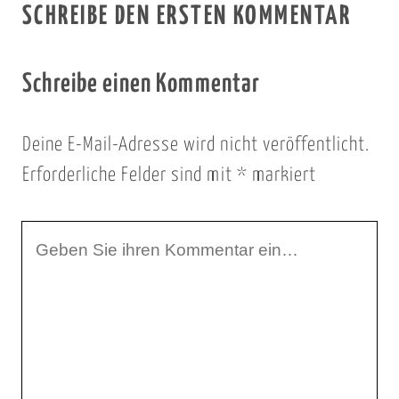
SCHREIBE DEN ERSTEN KOMMENTAR
Schreibe einen Kommentar
Deine E-Mail-Adresse wird nicht veröffentlicht.
Erforderliche Felder sind mit
*
markiert
I
h
r
K
o
m