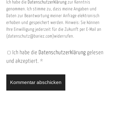
Ich habe die
Datenschutzerklärung
zur Kenntnis
s
a
genommen. Ich stimme zu, dass meine Angaben und
e
i
Daten zur Beantwortung meiner Anfrage elektronisch
i
l
erhoben und gespeichert werden. Hinweis: Sie können
t
Ihre Einwilligung jederzeit für die Zukunft per E-Mail an
(datenschutz@bariez.com)widerrufen.
e
n
Ich habe die
Datenschutzerklärung
gelesen
U
und akzeptiert.
*
R
L
A
l