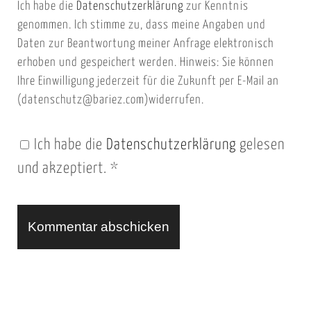
Ich habe die
Datenschutzerklärung
zur Kenntnis
s
a
genommen. Ich stimme zu, dass meine Angaben und
e
i
Daten zur Beantwortung meiner Anfrage elektronisch
i
l
erhoben und gespeichert werden. Hinweis: Sie können
t
Ihre Einwilligung jederzeit für die Zukunft per E-Mail an
(datenschutz@bariez.com)widerrufen.
e
n
Ich habe die
Datenschutzerklärung
gelesen
U
und akzeptiert.
*
R
L
A
l