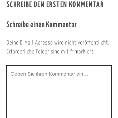
SCHREIBE DEN ERSTEN KOMMENTAR
Schreibe einen Kommentar
Deine E-Mail-Adresse wird nicht veröffentlicht.
Erforderliche Felder sind mit
*
markiert
I
h
r
K
o
m