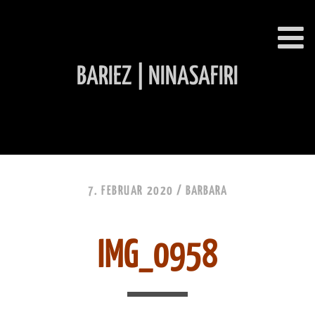
BARIEZ | NINASAFIRI
INHALT ÜBERSPRINGEN
7. FEBRUAR 2020 /
BARBARA
IMG_0958