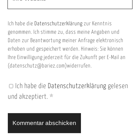
e
E
b
m
Ich habe die
Datenschutzerklärung
zur Kenntnis
s
a
genommen. Ich stimme zu, dass meine Angaben und
e
i
Daten zur Beantwortung meiner Anfrage elektronisch
i
l
erhoben und gespeichert werden. Hinweis: Sie können
t
Ihre Einwilligung jederzeit für die Zukunft per E-Mail an
(datenschutz@bariez.com)widerrufen.
e
n
Ich habe die
Datenschutzerklärung
gelesen
U
und akzeptiert.
*
R
L