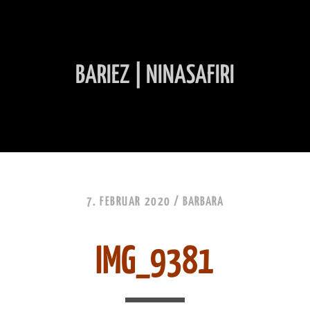
BARIEZ | NINASAFIRI
INHALT ÜBERSPRINGEN
7. FEBRUAR 2020 /
BARBARA
IMG_9381