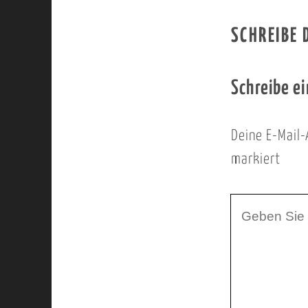
SCHREIBE
Schreibe e
Deine E-Mail-
markiert
I
h
r
K
o