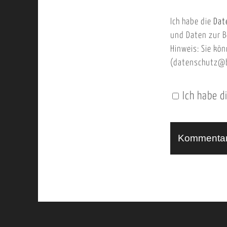
b
m
Ich habe die
Dat
s
a
und Daten zur B
e
i
Hinweis: Sie kön
i
l
(datenschutz@b
t
e
Ich habe d
n
U
R
L
A
l
t
e