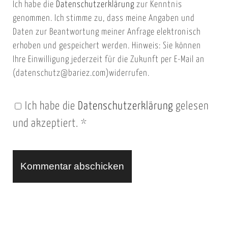
Ich habe die
Datenschutzerklärung
zur Kenntnis
s
a
genommen. Ich stimme zu, dass meine Angaben und
e
i
Daten zur Beantwortung meiner Anfrage elektronisch
i
l
erhoben und gespeichert werden. Hinweis: Sie können
t
Ihre Einwilligung jederzeit für die Zukunft per E-Mail an
(datenschutz@bariez.com)widerrufen.
e
n
Ich habe die
Datenschutzerklärung
gelesen
U
und akzeptiert.
*
R
L
A
l