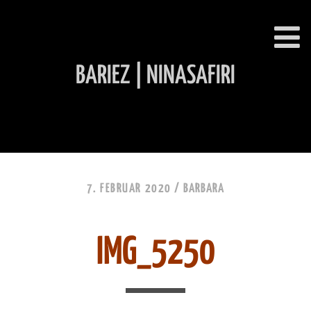
BARIEZ | NINASAFIRI
INHALT ÜBERSPRINGEN
7. FEBRUAR 2020 /
BARBARA
IMG_5250