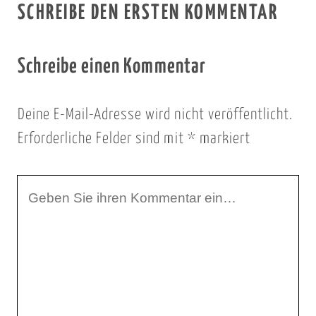
SCHREIBE DEN ERSTEN KOMMENTAR
Schreibe einen Kommentar
Deine E-Mail-Adresse wird nicht veröffentlicht.
Erforderliche Felder sind mit
*
markiert
I
h
r
K
o
m