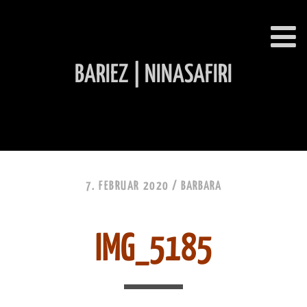
BARIEZ | NINASAFIRI
INHALT ÜBERSPRINGEN
7. FEBRUAR 2020 /
BARBARA
IMG_5185