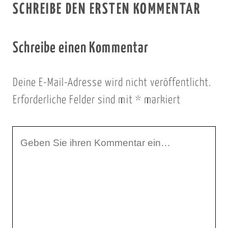
SCHREIBE DEN ERSTEN KOMMENTAR
Schreibe einen Kommentar
Deine E-Mail-Adresse wird nicht veröffentlicht.
Erforderliche Felder sind mit
*
markiert
I
h
r
K
o
m