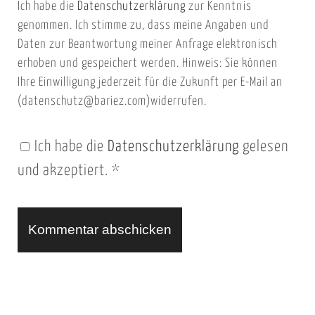
Ich habe die
Datenschutzerklärung
zur Kenntnis
s
a
genommen. Ich stimme zu, dass meine Angaben und
e
i
Daten zur Beantwortung meiner Anfrage elektronisch
i
l
erhoben und gespeichert werden. Hinweis: Sie können
t
Ihre Einwilligung jederzeit für die Zukunft per E-Mail an
(datenschutz@bariez.com)widerrufen.
e
n
Ich habe die
Datenschutzerklärung
gelesen
U
und akzeptiert.
*
R
L
A
l