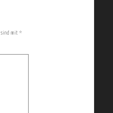
r sind mit
*