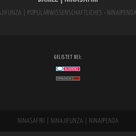
INAJIFUNZA | POPULÄRWISSENSCHAFTLICHES • NINAIPEND
GELISTET BEI:
NINASAFIRI | NINAJIFUNZA | NINAIPENDA