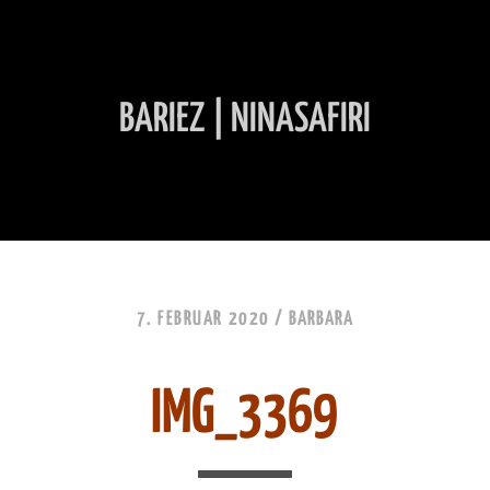
BARIEZ | NINASAFIRI
INHALT ÜBERSPRINGEN
7. FEBRUAR 2020 /
BARBARA
IMG_3369