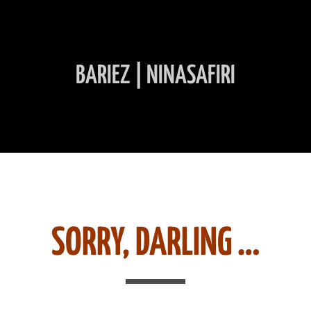
BARIEZ | NINASAFIRI
INHALT ÜBERSPRINGEN
SORRY, DARLING …