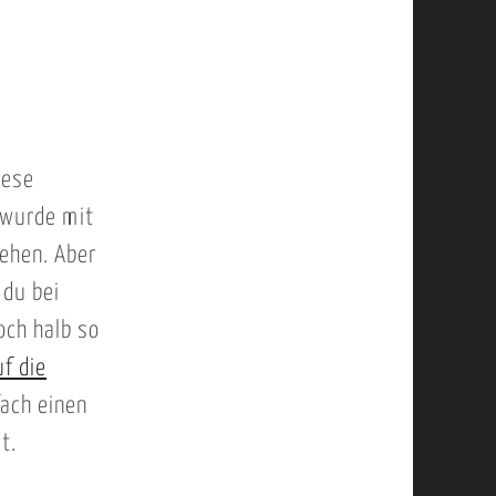
iese
 wurde mit
ehen. Aber
 du bei
och halb so
f die
fach einen
t.