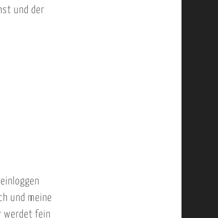
chst und der
 einloggen
ich und meine
r werdet fein